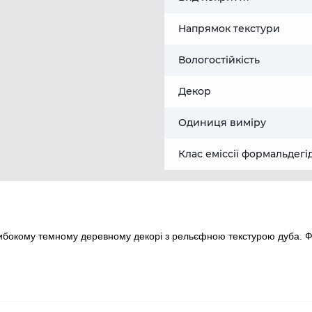
Напрямок текстури
Вологостійкість
Декор
Одиниця виміру
Клас еміссії формальдегі
ибокому темному деревному декорі з рельєфною текстурою дуба. 