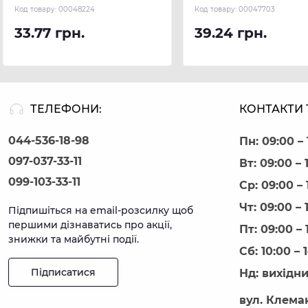
(100 м.п.) REHAU
(100 м.п.) REHAU
Код товару:
00048224
Код товару:
00047703
33.77 грн.
39.24 грн.
ТЕЛЕФОНИ:
КОНТАКТИ 
044-536-18-98
Пн: 09:00 – 
097-037-33-11
Вт: 09:00 – 
099-103-33-11
Ср: 09:00 – 
Чт: 09:00 – 
Підпишіться на email-розсилку щоб
першими дізнаватись про акції,
Пт: 09:00 – 
знижки та майбутні події.
Сб: 10:00 – 
Підписатися
Нд: вихідн
вул. Клеман