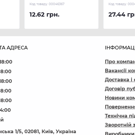
(300 м.п.) REHAU
(150 м.п.) 
Код товару:
00046367
Код товару:
000
12.62 грн.
27.44 гр
ТА АДРЕСА
ІНФОРМАЦ
Про компа
18:00
Вакансії ко
18:00
Доставка і
18:00
Договір пу
18:00
Новини ком
18:00
Повернення
14:00
Технічна п
ий
Зворотній 
ська 1/5, 02081, Київ, Україна
Виробники