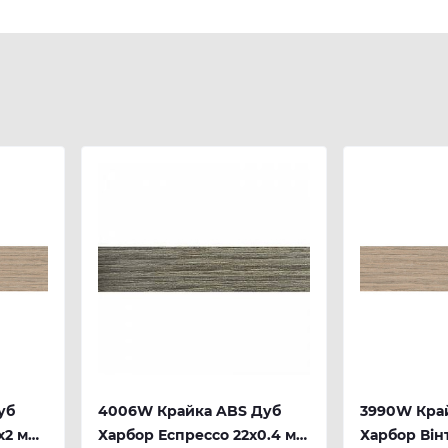
уб
4006W Крайка ABS Дуб
3990W Кра
х2 мм
Харбор Еспрессо 22х0.4 мм
Харбор Він