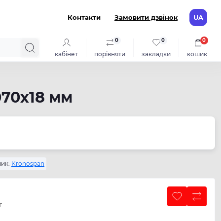
Контакти
Замовити дзвінок
UA
0
0
0
кабінет
порівняти
закладки
кошик
70х18 мм
ик:
Kronospan
т