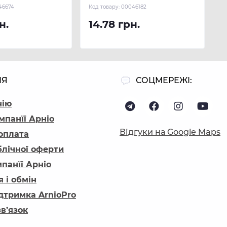
REHAU
(300 м.п.) REHAU
46674
Код товару:
00046182
н.
14.78 грн.
ІЯ
СОЦМЕРЕЖІ:
нію
мпанїї Арніо
Відгуки на Google Maps
 оплата
блічної оферти
панїї Арніо
 і обмін
ідтримка ArnioPro
зв’язок