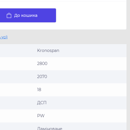
До кошика
 усі)
Kronospan
2800
2070
18
ДСП
PW
Ламіноване