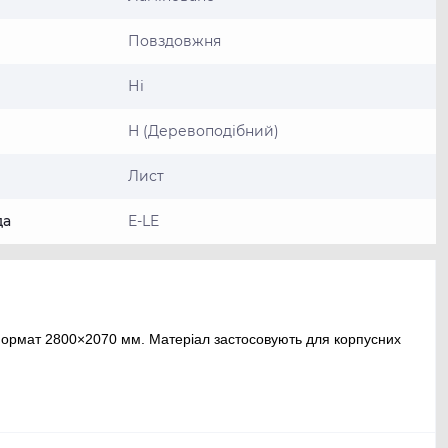
Повздовжня
Ні
H (Деревоподібний)
Лист
да
E-LE
Формат 2800×2070 мм. Матеріал застосовують для корпусних