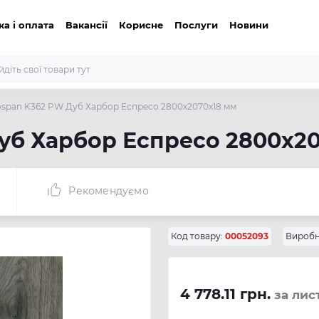
ка і оплата
Вакансії
Корисне
Послуги
Новини
span K362 PW Дуб Харбор Еспресо 2800х2070х18 мм
уб Харбор Еспресо 2800х20
Рекомендуємо
Код товару:
00052093
Виробн
4 778.11 грн.
за лис