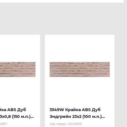
йка ABS Дуб
3549W Крайка ABS Дуб
х0,8 (150 м.п.)
Эндгрейн 23х2 (100 м.п.)
REHAU
46871
Код товару:
00048195