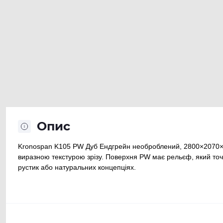
Опис
Kronospan K105 PW Дуб Ендгрейн необроблений, 2800×2070×1
виразною текстурою зрізу. Поверхня PW має рельєф, який точн
рустик або натуральних концепціях.