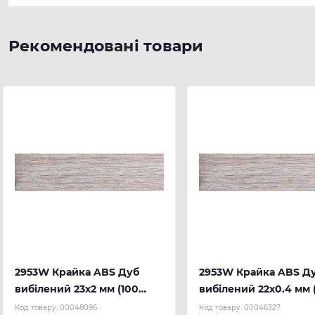
Рекомендовані товари
2953W Крайка ABS Дуб
2953W Крайка ABS Д
вибілений 23х2 мм (100
вибілений 22х0.4 мм 
м.п.) REHAU
м.п.) REHAU
Код товару:
00048096
Код товару:
00046327