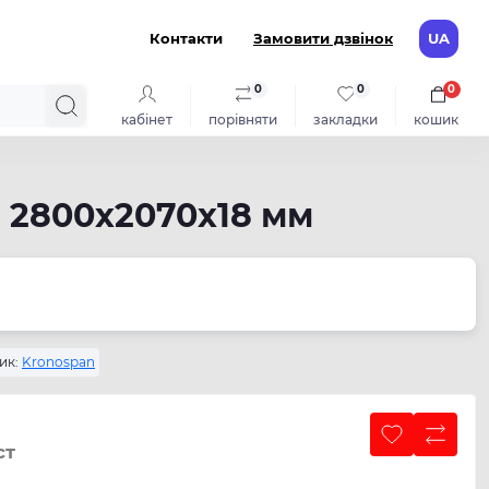
Контакти
Замовити дзвінок
UA
0
0
0
кабінет
порівняти
закладки
кошик
 2800x2070x18 мм
ик:
Kronospan
ст