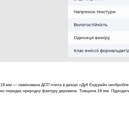
Напрямок текстури
Вологостійкість
Одиниця виміру
Клас еміссії формальдегі
8 мм — ламінована ДСП плита в декорі «Дуб Ендгрейн необроблени
о передає природну фактуру деревини. Товщина 18 мм. Підходить для