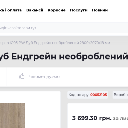
ка і оплата
Вакансії
Корисне
Послуги
Новини
span K105 PW Дуб Ендгрейн необроблений 2800x2070x18 мм
уб Ендгрейн необроблений
Рекомендуємо
Код товару:
00052105
Виробн
3 699.30 грн.
за ли