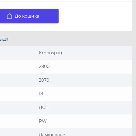
До кошика
 усі)
Kronospan
2800
2070
18
ДСП
PW
Ламіноване