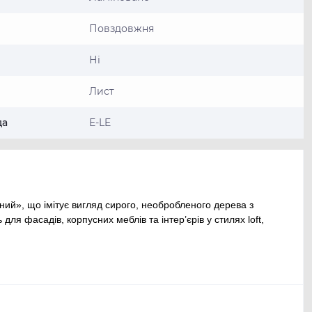
Повздовжня
Ні
Лист
да
E-LE
й», що імітує вигляд сирого, необробленого дерева з
 фасадів, корпусних меблів та інтер’єрів у стилях loft,