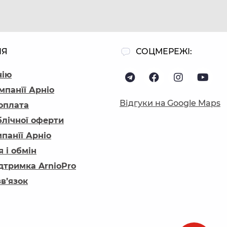
ІЯ
СОЦМЕРЕЖІ:
нію
мпанїї Арніо
Відгуки на Google Maps
 оплата
блічної оферти
панїї Арніо
 і обмін
ідтримка ArnioPro
зв’язок