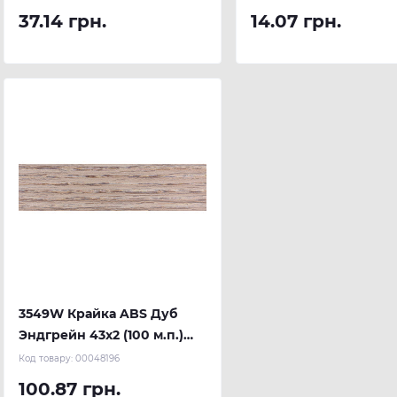
37.14 грн.
14.07 грн.
3549W Крайка ABS Дуб
Эндгрейн 43х2 (100 м.п.)
REHAU
Код товару:
00048196
100.87 грн.