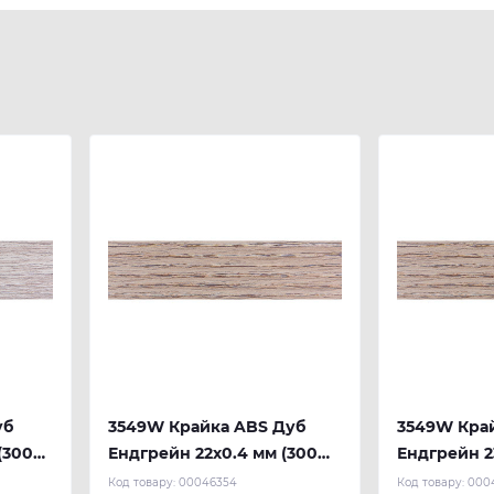
уб
3549W Крайка ABS Дуб
3549W Кра
(300
Ендгрейн 22х0.4 мм (300
Ендгрейн 23
м.п.) REHAU
REHAU
Код товару:
00046354
Код товару:
000