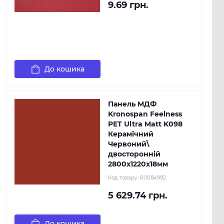
9.69 грн.
До кошика
Панель МДФ
Kronospan Feelness
PET Ultra Matt K098
Керамічний
Червоний\
двосторонній
2800х1220х18мм
Код товару:
00084992
5 629.74 грн.
До кошика