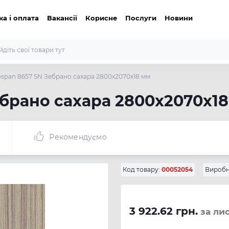
ка і оплата
Вакансії
Корисне
Послуги
Новини
span 8657 SN Зебрано сахара 2800x2070x18 мм
брано сахара 2800x2070x1
Рекомендуємо
Код товару:
00052054
Виробн
3 922.62 грн.
за ли