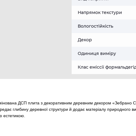
Напрямок текстури
Вологостійкість
Декор
Одиниця виміру
Клас еміссії формальдегі
інована ДСП плита з декоративним деревним декором «Зебрано Са
едає глибину деревної структури й додає матеріалу природного ви
ою естетикою.