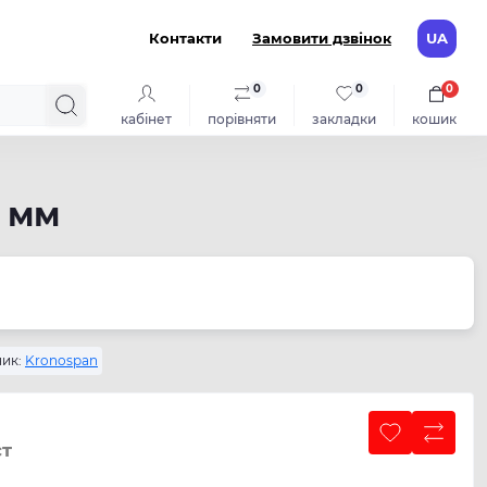
Контакти
Замовити дзвінок
UA
0
0
0
кабінет
порівняти
закладки
кошик
8 мм
ик:
Kronospan
ст