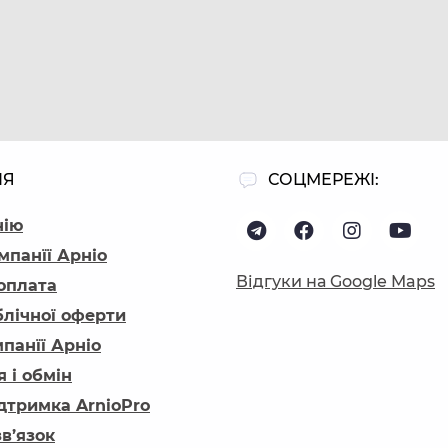
ІЯ
СОЦМЕРЕЖІ:
нію
мпанїї Арніо
Відгуки на Google Maps
 оплата
блічної оферти
панїї Арніо
 і обмін
ідтримка ArnioPro
зв’язок