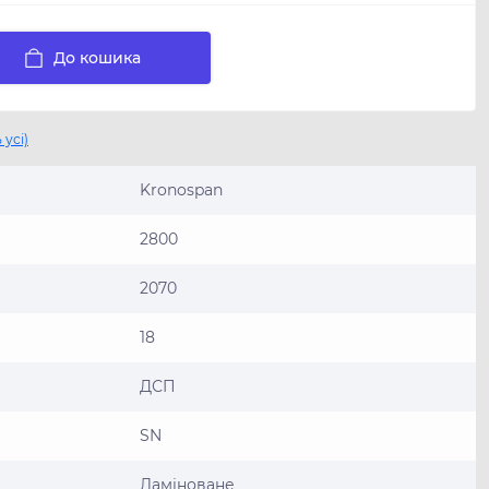
До кошика
 усі)
Kronospan
2800
2070
18
ДСП
SN
Ламіноване