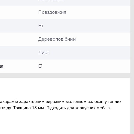
Повздовжня
Ні
Деревоподібний
Лист
да
E1
хара» із характерним виразним малюнком волокон у теплих
гляду. Товщина 18 мм. Підходить для корпусних меблів,