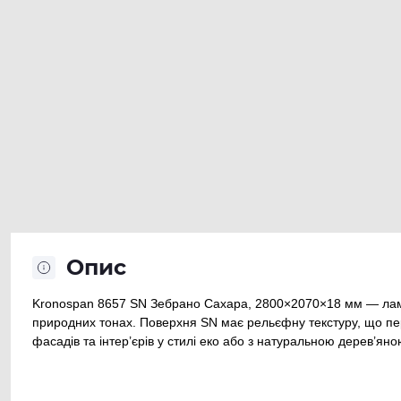
Опис
Kronospan 8657 SN Зебрано Сахара, 2800×2070×18 мм — лам
природних тонах. Поверхня SN має рельєфну текстуру, що пер
фасадів та інтер’єрів у стилі еко або з натуральною дерев’ян