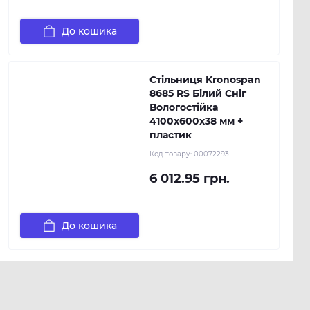
До кошика
Стільниця Kronospan
8685 RS Білий Сніг
Вологостійка
4100х600х38 мм +
пластик
Код товару:
00072293
6 012.95 грн.
До кошика