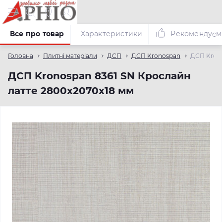
Все про товар
Характеристики
Рекомендуєм
Головна
Плитні матеріали
ДСП
ДСП Kronospan
ДСП Krono
ДСП Kronospan 8361 SN Крослайн
латте 2800x2070x18 мм