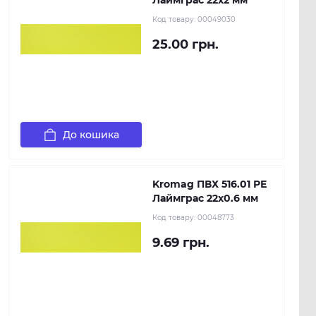
Лаймграс 22х2 мм
Код товару:
00049030
25.00 грн.
До кошика
Kromag ПВХ 516.01 РЕ
Лаймграс 22х0.6 мм
Код товару:
00048773
9.69 грн.