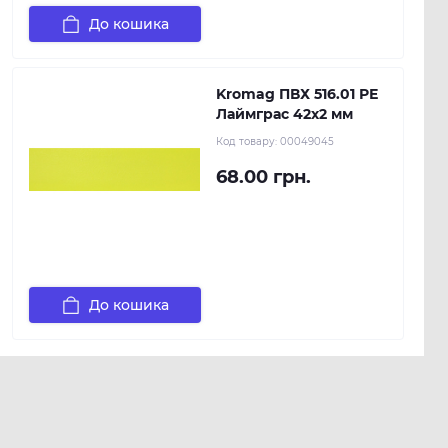
До кошика
Kromag ПВХ 516.01 РЕ
Лаймграс 42х2 мм
Код товару:
00049045
68.00 грн.
До кошика