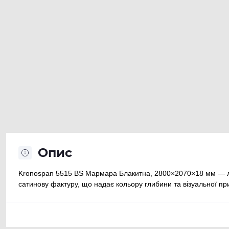
Опис
Kronospan 5515 BS Мармара Блакитна, 2800×2070×18 мм — ла
сатинову фактуру, що надає кольору глибини та візуальної пр