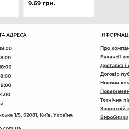
9.69 грн.
ТА АДРЕСА
ІНФОРМАЦ
Про компа
18:00
Вакансії ко
18:00
Доставка і
18:00
Договір пу
18:00
Новини ком
18:00
Повернення
14:00
Технічна п
ий
Зворотній 
ська 1/5, 02081, Київ, Україна
Виробники
o.com.ua