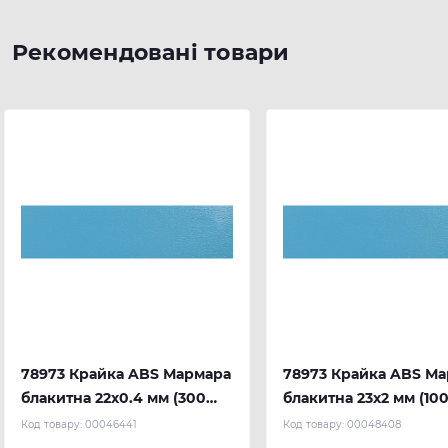
Рекомендовані товари
78973 Крайка ABS Мармара
78973 Крайка ABS М
блакитна 22х0.4 мм (300
блакитна 23х2 мм (100
м.п.) REHAU
REHAU
Код товару:
00046441
Код товару:
00048408