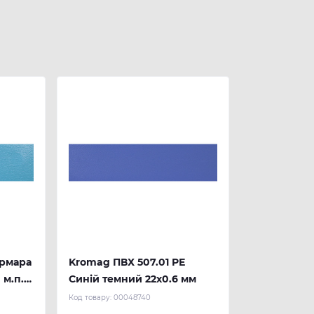
армара
Kromag ПВХ 507.01 РЕ
 м.п.)
Синій темний 22х0.6 мм
Код товару:
00048740