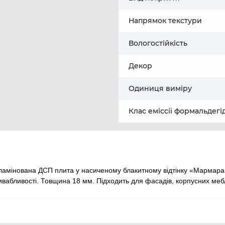
Напрямок текстури
Вологостійкість
Декор
Одиниця виміру
Клас еміссії формальдегі
мінована ДСП плита у насиченому блакитному відтінку «Мармара 
ивабливості. Товщина 18 мм. Підходить для фасадів, корпусних мебл