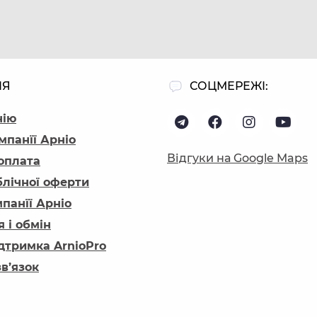
ІЯ
СОЦМЕРЕЖІ:
нію
мпанїї Арніо
Відгуки на Google Maps
 оплата
блічної оферти
панїї Арніо
 і обмін
ідтримка ArnioPro
зв’язок