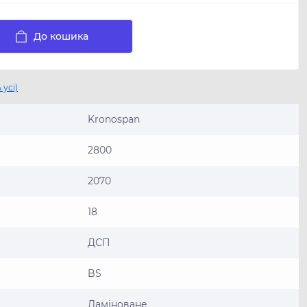
До кошика
 усі)
Kronospan
2800
2070
18
ДСП
BS
Ламіноване