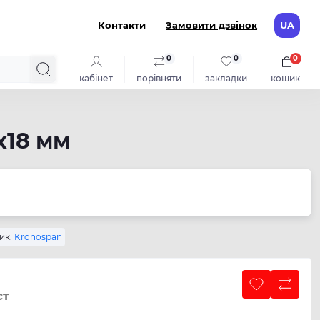
Контакти
Замовити дзвінок
UA
0
0
0
кабінет
порівняти
закладки
кошик
x18 мм
ик:
Kronospan
ст