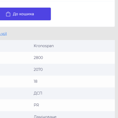
До кошика
 усі)
Kronospan
2800
2070
18
ДСП
PR
Ламіноване