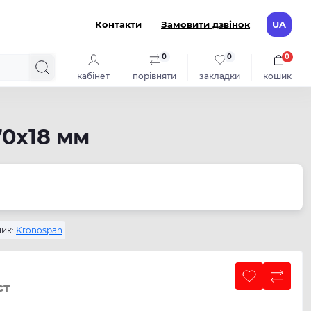
Контакти
Замовити дзвінок
UA
0
0
0
кабінет
порівняти
закладки
кошик
70x18 мм
ик:
Kronospan
ст