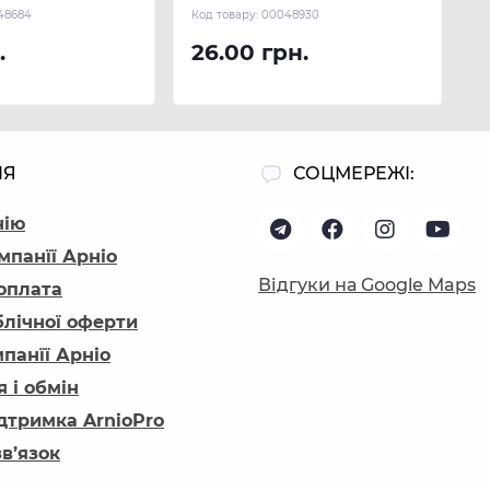
48684
Код товару:
00048930
.
26.00 грн.
ІЯ
СОЦМЕРЕЖІ:
нію
мпанїї Арніо
Відгуки на Google Maps
 оплата
блічної оферти
панїї Арніо
 і обмін
ідтримка ArnioPro
зв’язок