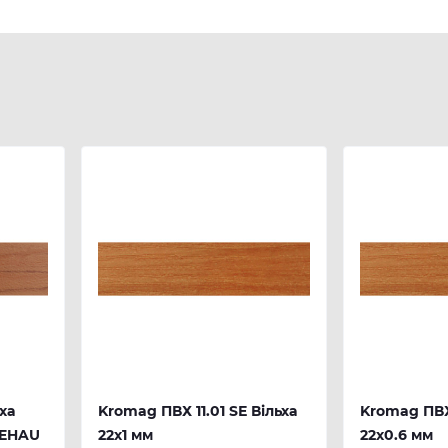
ха
Kromag ПВХ 11.01 SЕ Вільха
Kromag ПВХ 
 REHAU
22х1 мм
22х0.6 мм