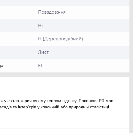
Повздовжня
Ні
Н (Деревоподібний)
Лист
да
Е1
 у світло-коричневому теплом відтінку. Поверхня PR має
дів та інтер’єрів у класичній або природній стилістиці.