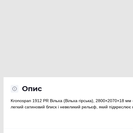
Опис
Kronospan 1912 PR Вільха (Вільха гірська), 2800×2070×18 мм
легкий сатиновий блиск і невеликий рельєф, який підкреслює ф