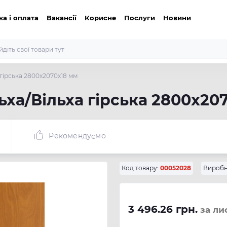
ка і оплата
Вакансії
Корисне
Послуги
Новини
 гірська 2800x2070x18 мм
ьха/Вільха гірська 2800x20
Рекомендуємо
Код товару:
00052028
Виробн
3 496.26 грн.
за ли