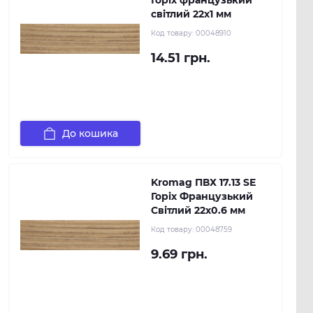
Горіх французький
світлий 22х1 мм
Код товару:
00048910
14.51 грн.
До кошика
Kromag ПВХ 17.13 SЕ
Горіх Французький
Світлий 22х0.6 мм
Код товару:
00048759
9.69 грн.