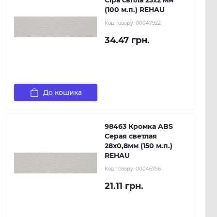
Сіра світла 23х2 мм
(100 м.п.) REHAU
Код товару:
00047922
34.47 грн.
До кошика
98463 Кромка ABS
Серая светлая
28х0,8мм (150 м.п.)
REHAU
Код товару:
00046756
21.11 грн.