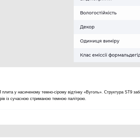
Вологостійкість
Декор
Одиниця виміру
Клас еміссії формальдегі
плита у насиченому темно-сірому відтінку «Вуголь». Структура ST9 за
’єрів із сучасною стриманою темною палітрою.