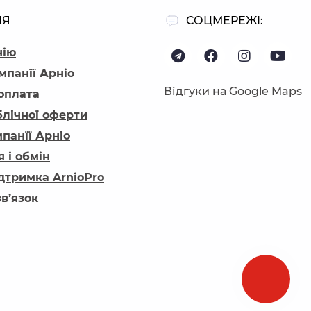
ІЯ
СОЦМЕРЕЖІ:
нію
мпанїї Арніо
Відгуки на Google Maps
 оплата
блічної оферти
панїї Арніо
 і обмін
ідтримка ArnioPro
зв’язок