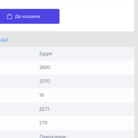
До кошика
 усі)
Egger
2800
2070
18
ДСП
ST9
Ламiноване