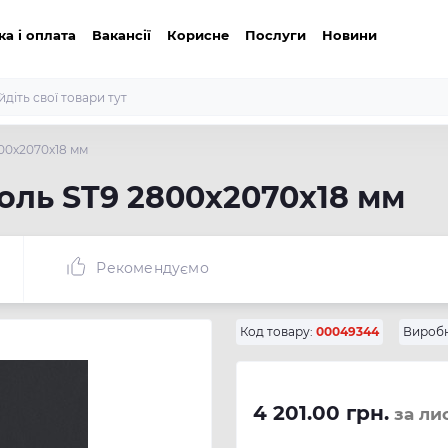
ка і оплата
Вакансії
Корисне
Послуги
Новини
800х2070х18 мм
голь ST9 2800х2070х18 мм
Рекомендуємо
Код товару:
00049344
Виробн
4 201.00 грн.
за ли