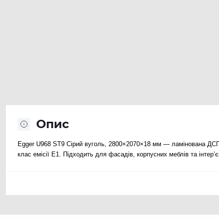
Опис
Egger U968 ST9 Сірий вуголь, 2800×2070×18 мм — ламінована ДСП 
клас емісії E1. Підходить для фасадів, корпусних меблів та інтер