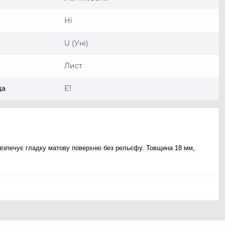
Ні
U (Уні)
Лист
да
E1
безпечує гладку матову поверхню без рельєфу. Товщина 18 мм,