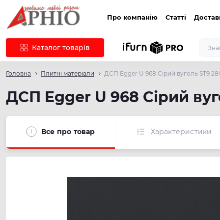
Про компанію
Статті
Достав
Каталог товарів
Головна
Плитні матеріали
ДСП Egger U 968 Сірий вуголь ST9 2
ДСП Egger U 968 Сірий ву
Все про товар
Характеристики