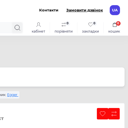
Контакти
Замовити дзвінок
UA
0
0
0
кабінет
порівняти
закладки
кошик
ик:
Egger
ст