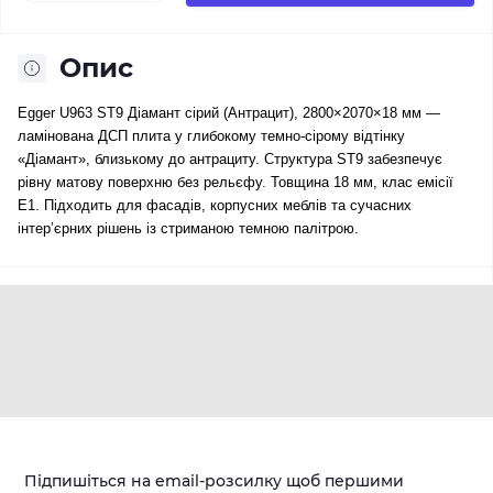
Опис
Egger U963 ST9 Діамант сірий (Антрацит), 2800×2070×18 мм —
ламінована ДСП плита у глибокому темно-сірому відтінку
«Діамант», близькому до антрациту. Структура ST9 забезпечує
рівну матову поверхню без рельєфу. Товщина 18 мм, клас емісії
E1. Підходить для фасадів, корпусних меблів та сучасних
інтер’єрних рішень із стриманою темною палітрою.
Підпишіться на email-розсилку щоб першими