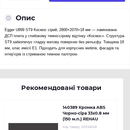
Опис
Egger U899 ST9 Космос сірий, 2800×2070×18 мм — ламінована
ДСП плита у глибокому темно-сірому відтінку «Космос». Структура
ST9 забезпечує гладку матову поверхню без рельєфу. Товщина 18
мм, клас емісії E1. Підходить для корпусних меблів, фасадів та
інтер’єрів із стриманою темною палітрою.
Рекомендовані товари
140389 Кромка ABS
Чорно-сіра 33х0.8 мм
(150 м.п.) REHAU
Код товару:
00046548