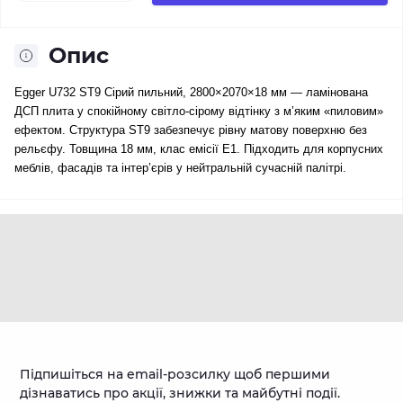
Опис
Egger U732 ST9 Сірий пильний, 2800×2070×18 мм — ламінована
ДСП плита у спокійному світло-сірому відтінку з м’яким «пиловим»
ефектом. Структура ST9 забезпечує рівну матову поверхню без
рельєфу. Товщина 18 мм, клас емісії E1. Підходить для корпусних
меблів, фасадів та інтер’єрів у нейтральній сучасній палітрі.
Підпишіться на email-розсилку щоб першими
дізнаватись про акції, знижки та майбутні події.