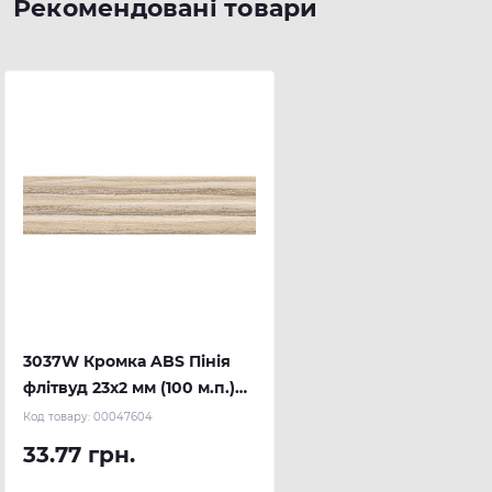
Рекомендовані товари
3037W Кромка ABS Пінія
флітвуд 23х2 мм (100 м.п.)
REHAU
Код товару:
00047604
33.77 грн.