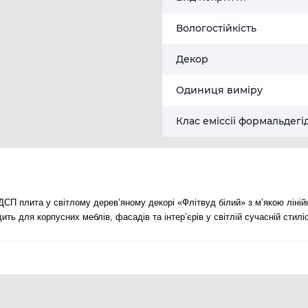
Вологостійкість
Декор
Одиниця виміру
Клас еміссії формальдегі
СП плита у світлому дерев’яному декорі «Флітвуд білий» з м’якою ліні
ть для корпусних меблів, фасадів та інтер’єрів у світлій сучасній стиліс