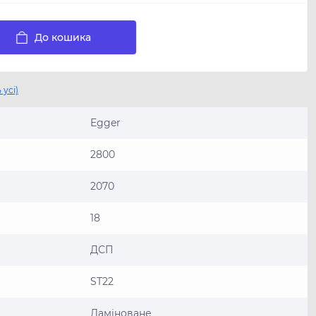
До кошика
 усі)
Egger
2800
2070
18
ДСП
ST22
Ламiноване