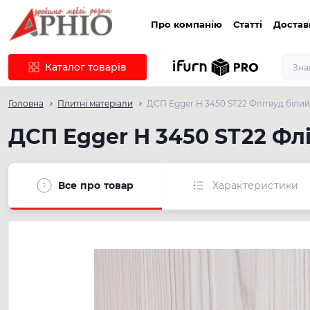
Про компанію
Статті
Достав
Каталог товарів
Головна
Плитні матеріали
ДСП Egger H 3450 ST22 Флітвуд біли
ДСП Egger H 3450 ST22 Фл
Все про товар
Характеристики