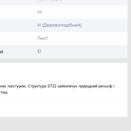
Ні
Н (Деревоподібний)
Лист
да
E1
йною текстурою. Структура ST22 забезпечує природний рельєф і
тиці.