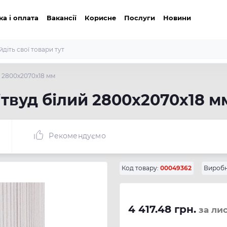
ка і оплата
Вакансії
Корисне
Послуги
Новини
й 2800х2070х18 мм
ітвуд білий 2800х2070х18 м
Рекомендуємо
Код товару:
00049362
Виробн
4 417.48 грн.
за ли