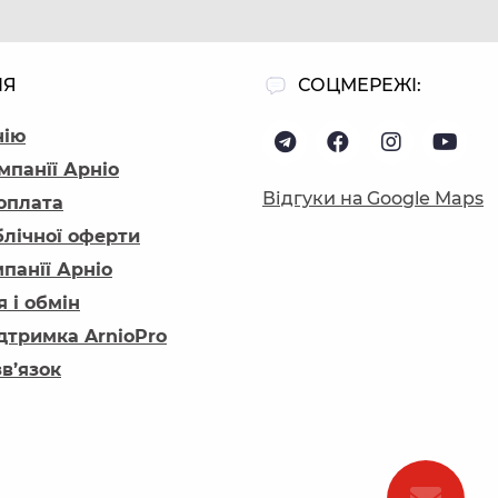
ІЯ
СОЦМЕРЕЖІ:
нію
мпанїї Арніо
Відгуки на Google Maps
 оплата
блічної оферти
панїї Арніо
 і обмін
ідтримка ArnioPro
зв’язок