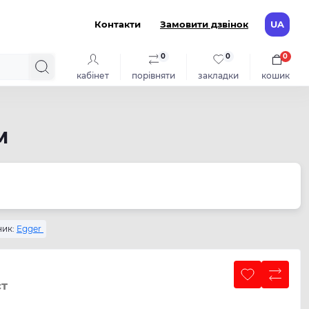
Контакти
Замовити дзвінок
UA
0
0
0
кабінет
порівняти
закладки
кошик
м
ик:
Egger
ст