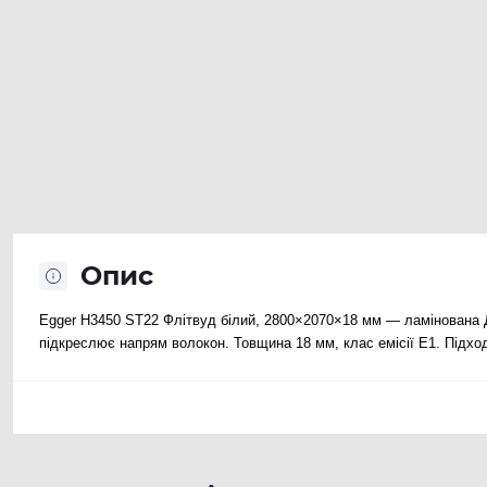
Опис
Egger H3450 ST22 Флітвуд білий, 2800×2070×18 мм — ламінована Д
підкреслює напрям волокон. Товщина 18 мм, клас емісії E1. Підходи