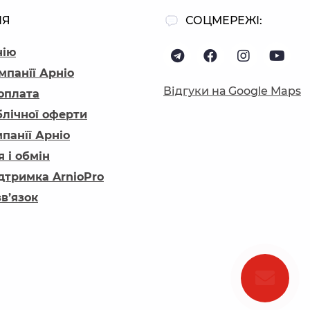
ІЯ
СОЦМЕРЕЖІ:
нію
мпанїї Арніо
Відгуки на Google Maps
 оплата
блічної оферти
панїї Арніо
 і обмін
ідтримка ArnioPro
зв’язок