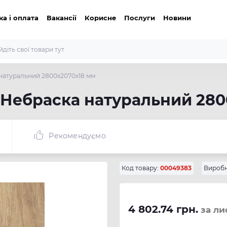
ка і оплата
Вакансії
Корисне
Послуги
Новини
 натуральний 2800х2070х18 мм
б Небраска натуральний 28
Рекомендуємо
Код товару:
00049383
Виробн
4 802.74 грн.
за ли