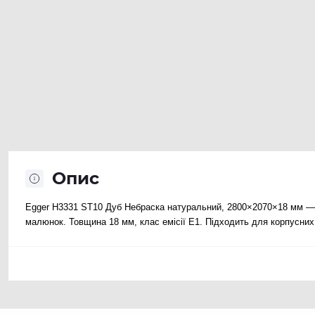
Опис
Egger H3331 ST10 Дуб Небраска натуральний, 2800×2070×18 мм — 
малюнок. Товщина 18 мм, клас емісії E1. Підходить для корпусних ме