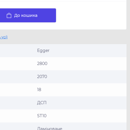
До кошика
 усі)
Egger
2800
2070
18
ДСП
ST10
Ламiноване