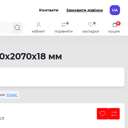
Контакти
Замовити дзвінок
UA
0
0
0
кабінет
порівняти
закладки
кошик
00х2070х18 мм
ик:
Egger
ст