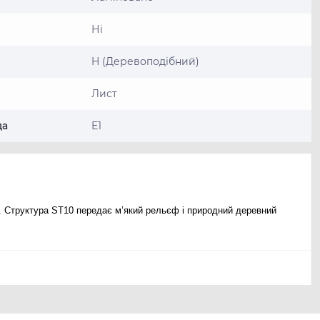
Ні
H (Деревоподібний)
Лист
да
E1
 Структура ST10 передає м’який рельєф і природний деревний