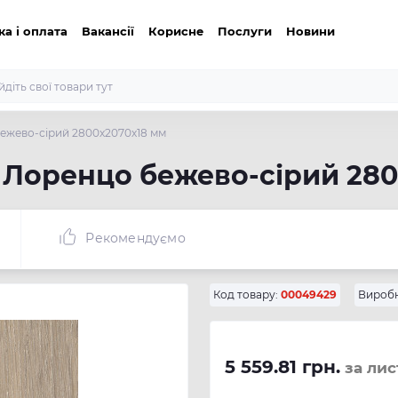
ка і оплата
Вакансії
Корисне
Послуги
Новини
бежево-сірий 2800х2070х18 мм
б Лоренцо бежево-сірий 28
Рекомендуємо
Код товару:
00049429
Виробн
5 559.81 грн.
за лис