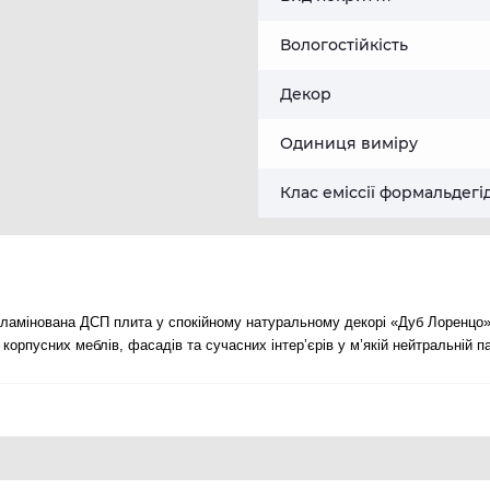
Вологостійкість
Декор
Одиниця виміру
Клас еміссії формальдегі
ламінована ДСП плита у спокійному натуральному декорі «Дуб Лоренцо»
орпусних меблів, фасадів та сучасних інтер’єрів у м’якій нейтральній па