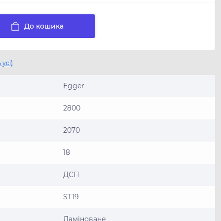
До кошика
 усі)
Egger
2800
2070
18
ДСП
ST19
Ламiноване