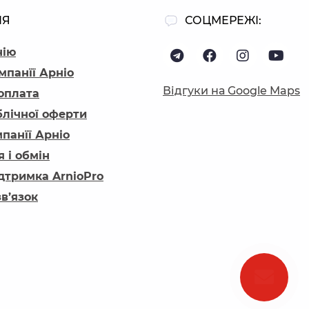
ІЯ
СОЦМЕРЕЖІ:
нію
мпанїї Арніо
Відгуки на Google Maps
 оплата
блічної оферти
панїї Арніо
 і обмін
ідтримка ArnioPro
зв’язок