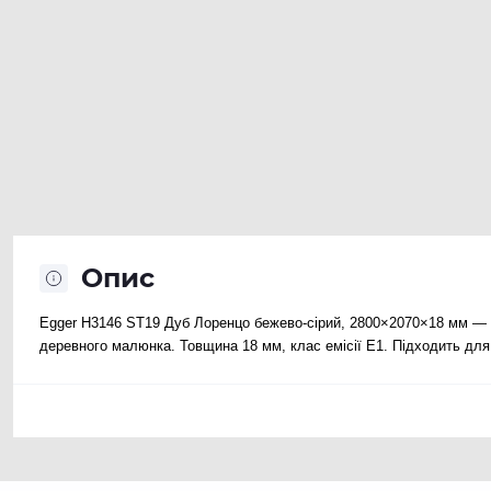
Опис
Egger H3146 ST19 Дуб Лоренцо бежево-сірий, 2800×2070×18 мм — 
деревного малюнка. Товщина 18 мм, клас емісії E1. Підходить для к