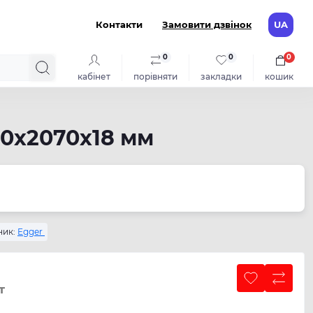
Контакти
Замовити дзвінок
UA
0
0
0
кабінет
порівняти
закладки
кошик
00х2070х18 мм
ик:
Egger
т