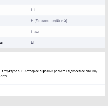
Ні
H (Деревоподібний)
Лист
да
E1
. Структура ST19 створює виразний рельєф і підкреслює глибину
літрі.