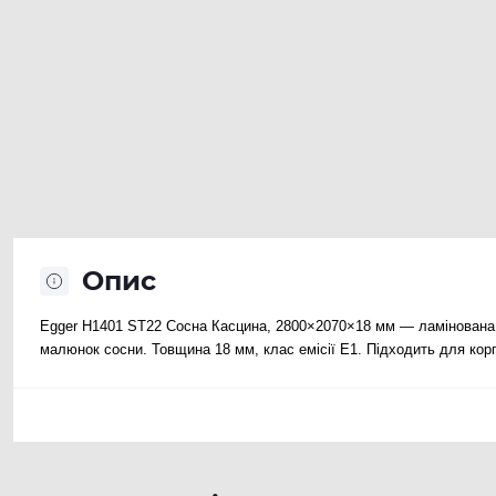
Опис
Egger H1401 ST22 Сосна Касцина, 2800×2070×18 мм — ламінована 
малюнок сосни. Товщина 18 мм, клас емісії E1. Підходить для корпус