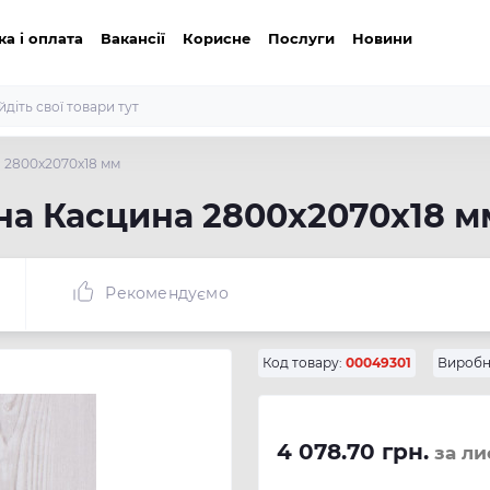
ка і оплата
Вакансії
Корисне
Послуги
Новини
а 2800х2070х18 мм
сна Касцина 2800х2070х18 м
Рекомендуємо
Код товару:
00049301
Виробн
4 078.70 грн.
за ли