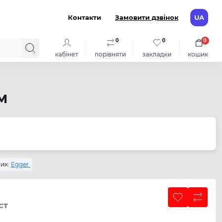
Контакти
Замовити дзвінок
UA
0
0
0
кабінет
порівняти
закладки
кошик
м
ик:
Egger
ст