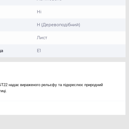
Ні
H (Деревоподібний)
Лист
да
E1
 ST22 надає вираженого рельєфу та підкреслює природний
иці.