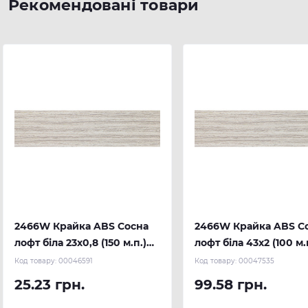
Рекомендовані товари
2466W Крайка ABS Сосна
2466W Крайка ABS С
лофт біла 23х0,8 (150 м.п.)
лофт біла 43х2 (100 м.
REHAU
REHAU
Код товару:
00046591
Код товару:
00047535
25.23 грн.
99.58 грн.