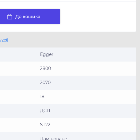
До кошика
 усі)
Egger
2800
2070
18
ДСП
ST22
Ламiноване