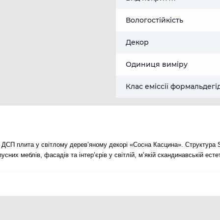
Вологостійкість
Декор
Одиниця виміру
Клас еміссії формальдегі
ДСП плита у світлому дерев’яному декорі «Сосна Касцина». Структура
них меблів, фасадів та інтер’єрів у світлій, м’якій скандинавській естет