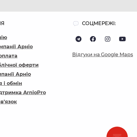
ІЯ
СОЦМЕРЕЖІ:
нію
мпанїї Арніо
Відгуки на Google Maps
 оплата
блічної оферти
панїї Арніо
 і обмін
ідтримка ArnioPro
зв’язок