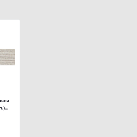
осна
п.)