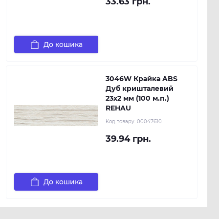
33.63 грн.
До кошика
3046W Крайка ABS
Дуб кришталевий
23х2 мм (100 м.п.)
REHAU
Код товару:
00047610
39.94 грн.
До кошика