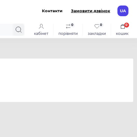
Контакти
Замовити дзвінок
UA
0
0
0
кабінет
порівняти
закладки
кошик