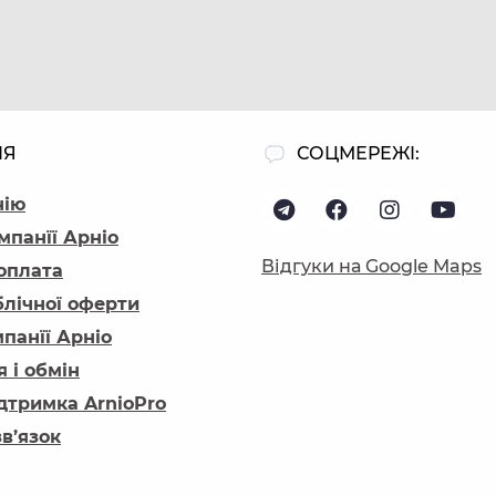
ІЯ
СОЦМЕРЕЖІ:
нію
мпанїї Арніо
Відгуки на Google Maps
 оплата
блічної оферти
панїї Арніо
 і обмін
ідтримка ArnioPro
зв’язок