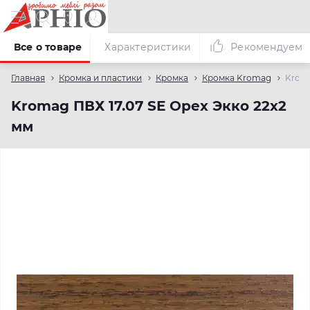
Все о товаре
Характеристики
Рекомендуем
Главная
Кромка и пластики
Кромка
Кромка Kromag
Kroma
Kromag ПВХ 17.07 SЕ Орех Экко 22х2
мм