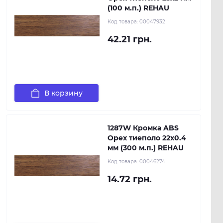
(100 м.п.) REHAU
Код товара:
00047932
42.21 грн.
В корзину
1287W Кромка ABS
Орех тиеполо 22х0.4
мм (300 м.п.) REHAU
Код товара:
00046274
14.72 грн.