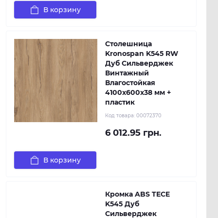
В корзину
Столешница
Kronospan K545 RW
Дуб Сильверджек
Винтажный
Влагостойкая
4100х600х38 мм +
пластик
Код товара:
00072370
6 012.95 грн.
В корзину
Кромка ABS TECE
K545 Дуб
Сильверджек