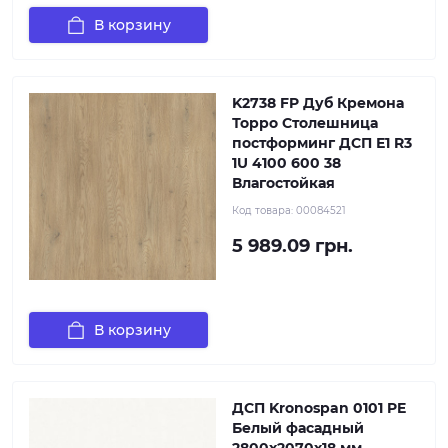
В корзину
K2738 FP Дуб Кремона
Торро Столешница
постформинг ДСП Е1 R3
1U 4100 600 38
Влагостойкая
Код товара:
00084521
5 989.09 грн.
В корзину
ДСП Kronospan 0101 PE
Белый фасадный