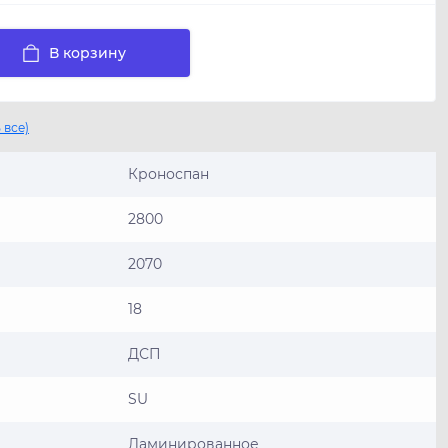
В корзину
 все)
Кроноспан
2800
2070
18
ДСП
SU
Ламинированное