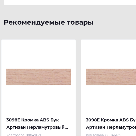
Рекомендуемые товары
3098E Кромка ABS Бук
3098E Кромка ABS Бу
Артизан Перламутровый
Артизан Перламутро
23х2 мм (100 м.п.) REHAU
22х0.4 мм (300 м.п.)
Код товара:
00047621
Код товара:
00046173