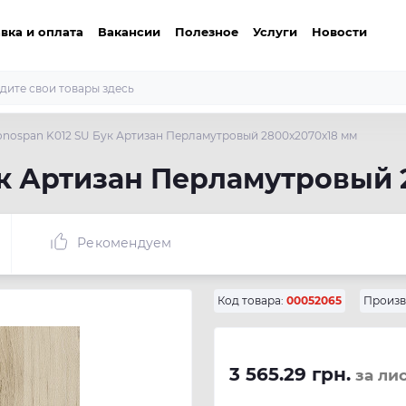
вка и оплата
Вакансии
Полезное
Услуги
Новости
nospan K012 SU Бук Артизан Перламутровый 2800x2070x18 мм
ук Артизан Перламутровый 
Рекомендуем
Код товара:
00052065
Произв
3 565.29 грн.
за ли