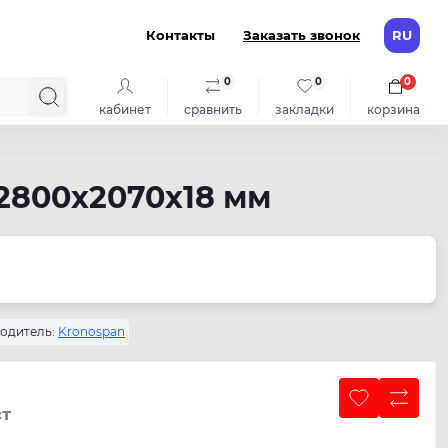
Контакты
Заказать звонок
RU
0
0
0
кабинет
сравнить
закладки
корзина
2800x2070x18 мм
одитель:
Kronospan
ст