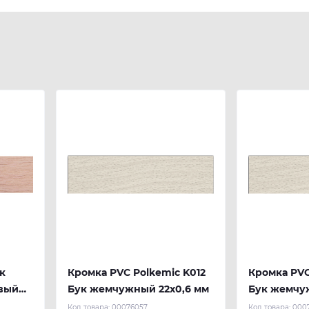
к
Кромка PVC Polkemic K012
Кромка PVC
вый
Бук жемчужный 22х0,6 мм
Бук жемчу
 REHAU
Код товара:
00076057
Код товара:
000