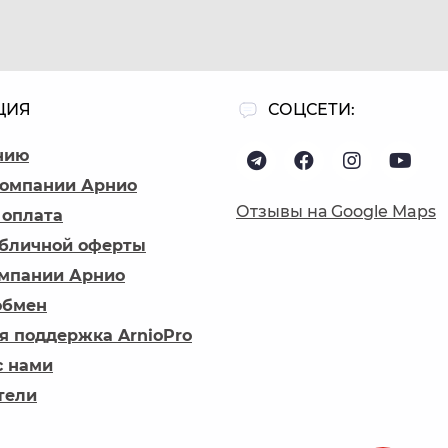
ЦИЯ
СОЦСЕТИ:
нию
компании Арнио
Отзывы на Google Maps
 оплата
убличной оферты
омпании Арнио
обмен
я поддержка ArnioPro
с нами
тели