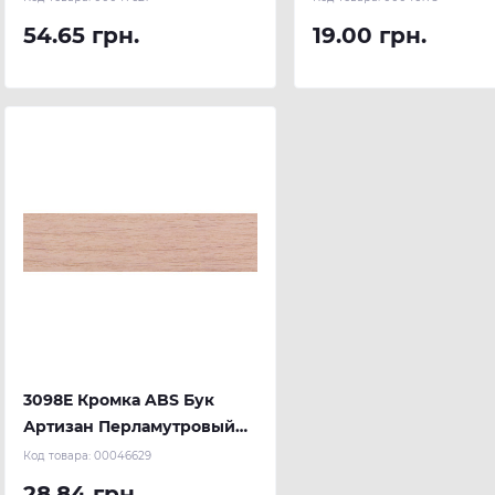
54.65 грн.
19.00 грн.
3098E Кромка ABS Бук
Артизан Перламутровый
23х0,8 (150 м.п.) REHAU
Код товара:
00046629
28.84 грн.