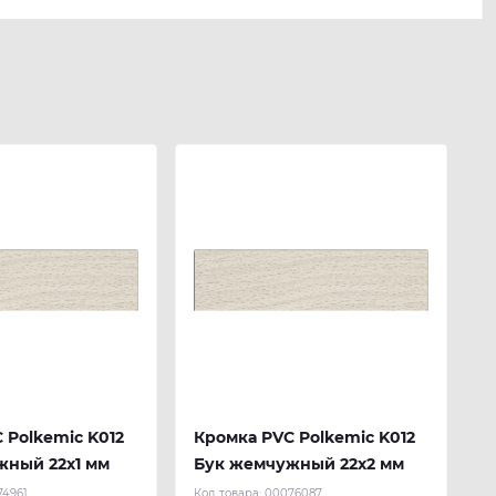
 Polkemic K012
Кромка PVC Polkemic K012
жный 22х1 мм
Бук жемчужный 22х2 мм
74961
Код товара:
00076087