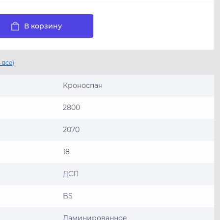
В корзину
 все)
Кроноспан
2800
2070
18
ДСП
BS
Ламинированное