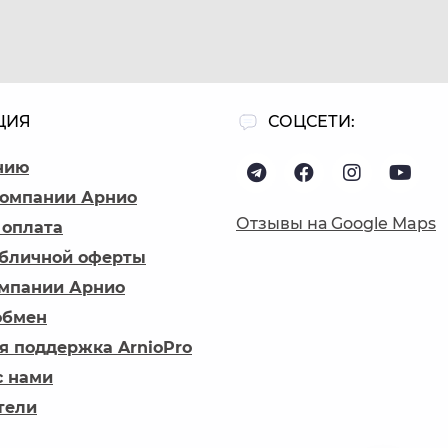
ЦИЯ
СОЦСЕТИ:
нию
компании Арнио
Отзывы на Google Maps
 оплата
убличной оферты
омпании Арнио
обмен
я поддержка ArnioPro
с нами
тели