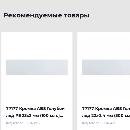
Рекомендуемые товары
77177 Кромка ABS Голубой
77177 Кромка ABS Го
лед PE 23х2 мм (100 м.п.)
лед 22х0.4 мм (300 м.
REHAU
REHAU
Код товара:
00048383
Код товара:
00046430