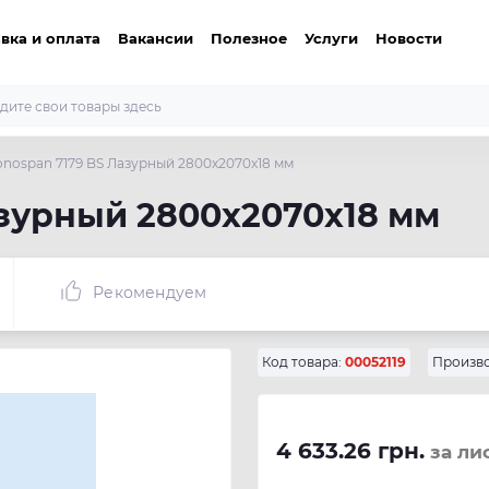
вка и оплата
Вакансии
Полезное
Услуги
Новости
nospan 7179 BS Лазурный 2800x2070x18 мм
азурный 2800x2070x18 мм
Рекомендуем
Код товара:
00052119
Произво
4 633.26 грн.
за ли