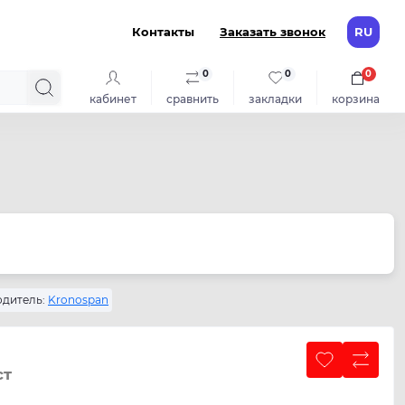
Контакты
Заказать звонок
RU
0
0
0
кабинет
сравнить
закладки
корзина
дитель:
Kronospan
ст