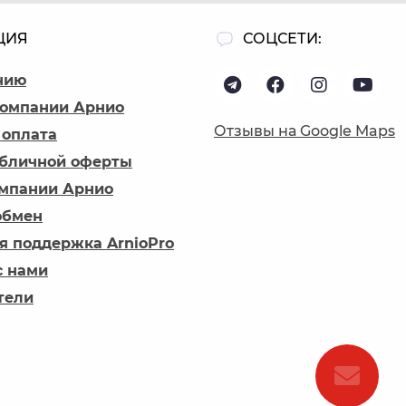
ЦИЯ
СОЦСЕТИ:
нию
компании Арнио
Отзывы на Google Maps
 оплата
убличной оферты
омпании Арнио
обмен
я поддержка ArnioPro
с нами
тели