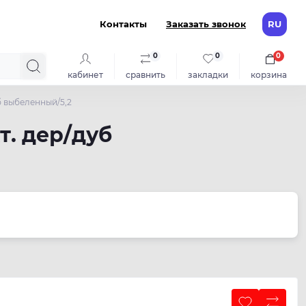
Контакты
Заказать звонок
RU
0
0
0
кабинет
сравнить
закладки
корзина
 выбеленный/5,2
. дер/дуб