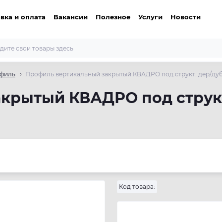
вка и оплата
Вакансии
Полезное
Услуги
Новости
офиль
Профиль вертикальный закрытый КВАДРО под структ. дер/дуб
крытый КВАДРО под структ
Код товара: