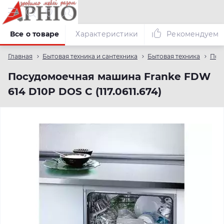
Все о товаре
Характеристики
Рекомендуем
Главная
Бытовая техника и сантехника
Бытовая техника
Пос
Посудомоечная машина Franke FDW
614 D10P DOS C (117.0611.674)