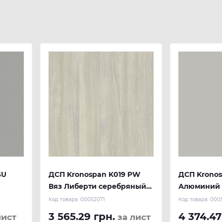
SU
ДСП Kronospan K019 PW
ДСП Kronos
Вяз Либерти серебряный
Алюминий 
2800x2070x18 мм
мм
Код товара:
00052071
Код товара:
000
3 565.29 грн.
4 374.47
лист
за лист