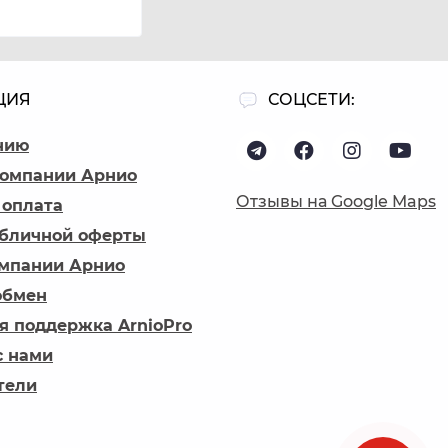
ЦИЯ
СОЦСЕТИ:
нию
компании Арнио
Отзывы на Google Maps
 оплата
убличной оферты
омпании Арнио
обмен
я поддержка ArnioPro
с нами
тели