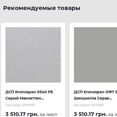
Рекомендуемые товары
ДСП Kronospan 0540 PE
ДСП Kronospan 0197 
Серый Манхеттен
Шиншилла Серая
2800x2070x18 мм
2800x2070x18 мм
Код товара:
00051995
Код товара:
00051994
3 510.17 грн.
3 510.17 грн.
за лист
за 