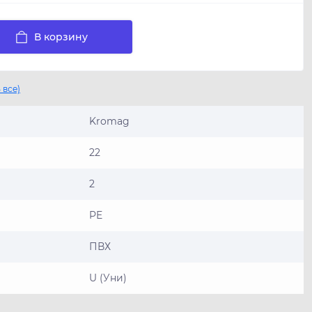
В корзину
 все)
Kromag
22
2
PE
ПВХ
U (Уни)