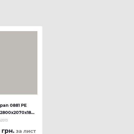
pan 0881 PE
2800x2070x18
52013
 грн.
за лист