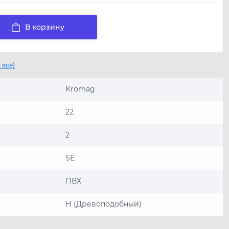
В корзину
 все)
Kromag
22
2
SE
ПВХ
Н (Древоподобный)