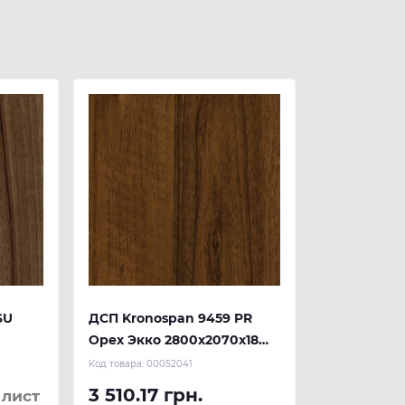
SU
ДСП Kronospan 9459 PR
Орех Экко 2800x2070x18
мм
Код товара:
00052041
3 510.17 грн.
 лист