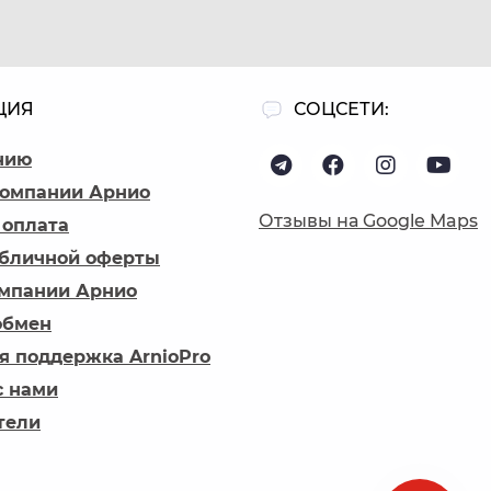
ЦИЯ
СОЦСЕТИ:
нию
компании Арнио
Отзывы на Google Maps
 оплата
убличной оферты
омпании Арнио
обмен
я поддержка ArnioPro
с нами
тели