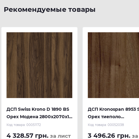
Рекомендуемые товары
ДСП Swiss Krono D 1890 BS
ДСП Kronospan 8953 
Орех Модена 2800х2070х18
Орех тиеполо
мм
2800x2070x18 мм
Код товара:
00051172
Код товара:
00052038
4 328.57 грн.
3 496.26 грн.
за лист
за