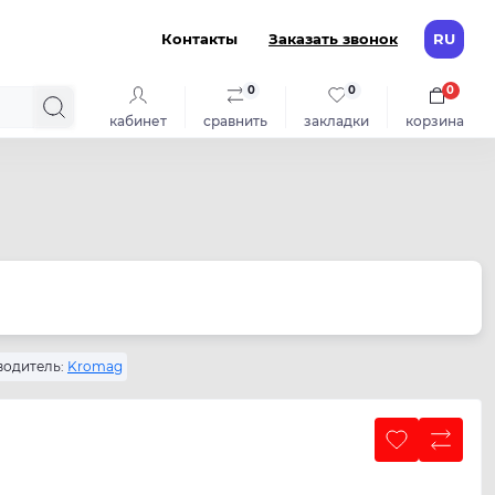
Контакты
Заказать звонок
RU
0
0
0
кабинет
сравнить
закладки
корзина
одитель:
Kromag