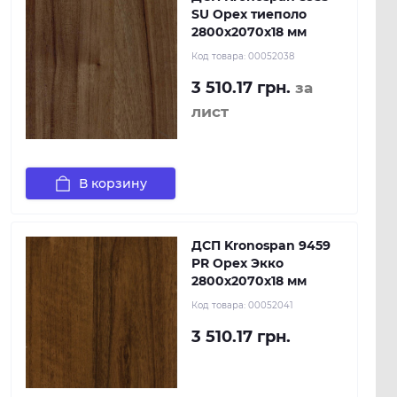
SU Орех тиеполо
2800x2070x18 мм
Код товара:
00052038
3 510.17 грн.
за
лист
В корзину
ДСП Kronospan 9459
PR Орех Экко
2800x2070x18 мм
Код товара:
00052041
3 510.17 грн.