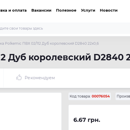
вка и оплата
Вакансии
Полезное
Услуги
Новости
ка Polkemic ПВХ 02/112 Дуб королевский D2840 22х0,6
12 Дуб королевский D2840 2
Рекомендуем
Код товара:
00076054
Произв
6.67 грн.