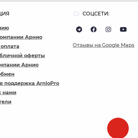
ЦИЯ
СОЦСЕТИ:
нию
компании Арнио
Отзывы на Google Maps
 оплата
убличной оферты
омпании Арнио
обмен
я поддержка ArnioPro
с нами
тели