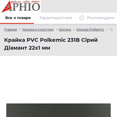
Все о товаре
Характеристики
Рекомендуем
Главная
Кромка и пластики
Кромка
Кромка Polkemic
Край
Крайка PVC Polkemic 231B Сірий
Діамант 22х1 мм