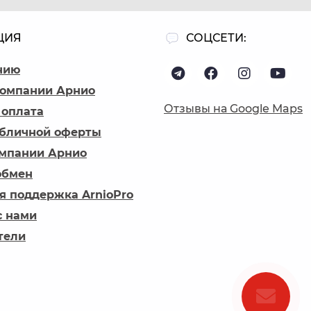
ЦИЯ
СОЦСЕТИ:
нию
компании Арнио
Отзывы на Google Maps
 оплата
убличной оферты
омпании Арнио
обмен
я поддержка ArnioPro
с нами
тели