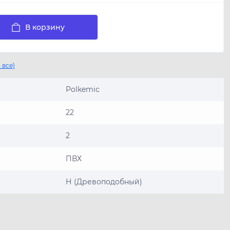
В корзину
 все)
Polkemic
22
2
ПВХ
Н (Древоподобный)