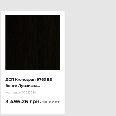
ДСП Kronospan 9763 BS
Венге Луизиана
2800x2070x18 мм
Код товара:
00052044
3 496.26 грн.
за лист