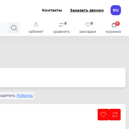
Контакты
Заказать звонок
RU
0
0
0
кабинет
сравнить
закладки
корзина
одитель:
Polkemic