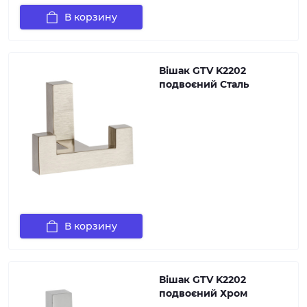
В корзину
Вішак GTV K2202
подвоєний Сталь
В корзину
Вішак GTV K2202
подвоєний Хром