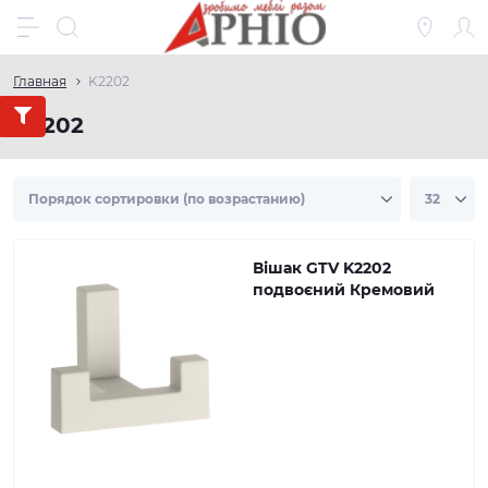
Главная
K2202
K2202
Вішак GTV K2202
подвоєний Кремовий