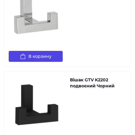
В корзину
Вішак GTV K2202
подвоєний Чорний