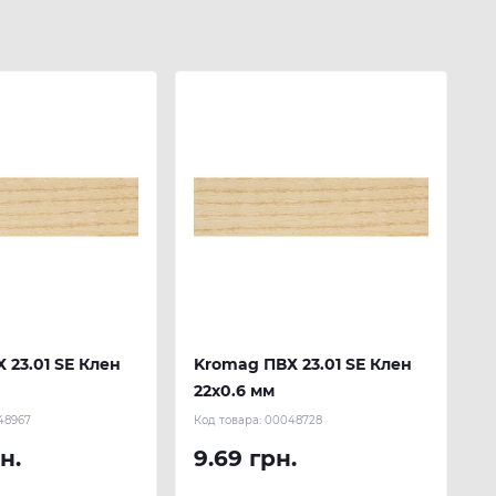
 23.01 SЕ Клен
Kromag ПВХ 23.01 SЕ Клен
22х0.6 мм
48967
Код товара:
00048728
н.
9.69 грн.