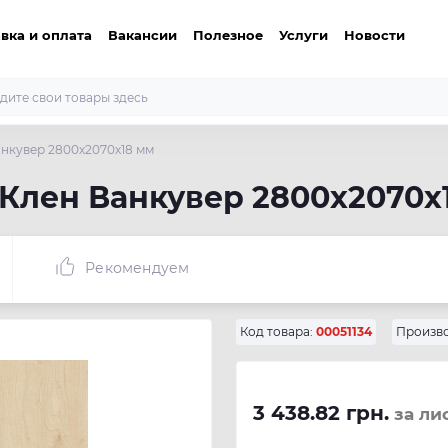
вка и оплата
Вакансии
Полезное
Услуги
Новости
анкувер 2800х2070х18 мм
 Клен Ванкувер 2800х2070х
Рекомендуем
Код товара:
00051134
Произво
3 438.82 грн.
за ли