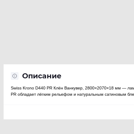
Описание
Swiss Krono D440 PR Клён Ванкувер, 2800×2070×18 мм — ла
PR обладает лёгким рельефом и натуральным сатиновым блес