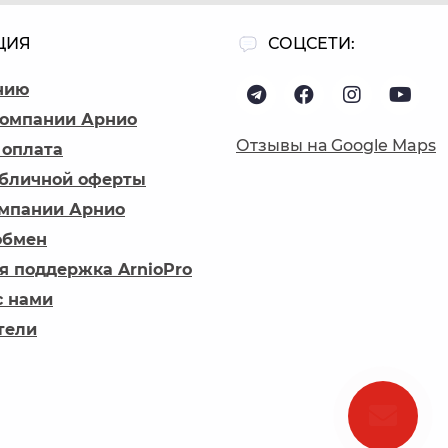
ЦИЯ
СОЦСЕТИ:
нию
компании Арнио
Отзывы на Google Maps
 оплата
убличной оферты
омпании Арнио
обмен
я поддержка ArnioPro
с нами
тели