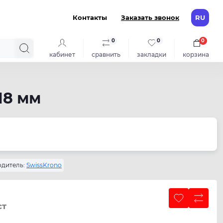
Контакты
Заказать звонок
RU
0
0
0
кабинет
сравнить
закладки
корзина
18 мм
дитель:
SwissKrono
ст