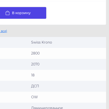
В корзину
 все)
Swiss Krono
2800
2070
18
ДСП
OW
Ламинированное