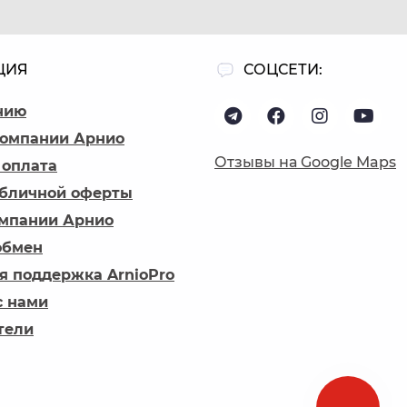
ЦИЯ
СОЦСЕТИ:
нию
компании Арнио
Отзывы на Google Maps
 оплата
убличной оферты
омпании Арнио
обмен
я поддержка ArnioPro
с нами
тели