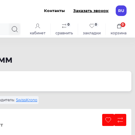
Контакты
Заказать звонок
RU
0
0
0
кабинет
сравнить
закладки
корзина
 мм
дитель:
SwissKrono
т