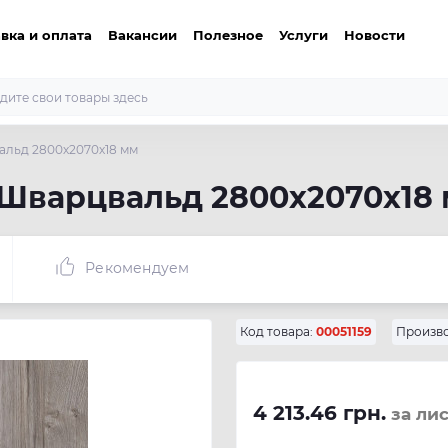
вка и оплата
Вакансии
Полезное
Услуги
Новости
альд 2800х2070х18 мм
 Шварцвальд 2800х2070х18
Рекомендуем
Код товара:
00051159
Произво
4 213.46 грн.
за лис