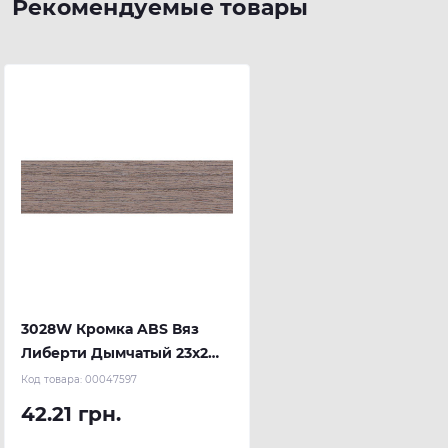
Рекомендуемые товары
3028W Кромка ABS Вяз
Либерти Дымчатый 23х2
мм (100 м.п.) REHAU
Код товара:
00047597
42.21 грн.