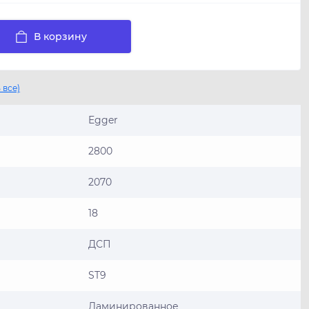
В корзину
 все)
Egger
2800
2070
18
ДСП
ST9
Ламинированное