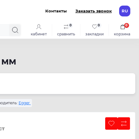
Контакты
Заказать звонок
RU
0
0
0
кабинет
сравнить
закладки
корзина
 мм
одитель:
Egger
ст