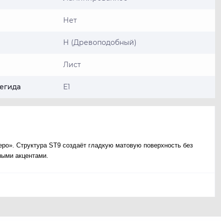
Нет
Н (Древоподобный)
Лист
егида
E1
ро». Структура ST9 создаёт гладкую матовую поверхность без
ными акцентами.