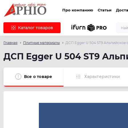
Про компанию
Статьи
Доста
Каталог товаров
Главная
Плитные материалы
ДСП Egger U 504 ST9 Альпийское 
ДСП Egger U 504 ST9 Альп
Все о товаре
Характеристики