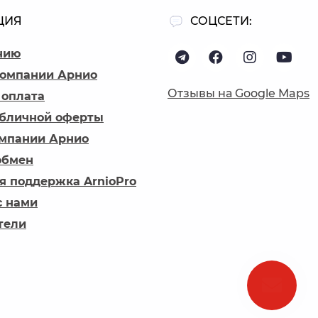
ЦИЯ
СОЦСЕТИ:
нию
компании Арнио
Отзывы на Google Maps
 оплата
убличной оферты
омпании Арнио
обмен
я поддержка ArnioPro
с нами
тели