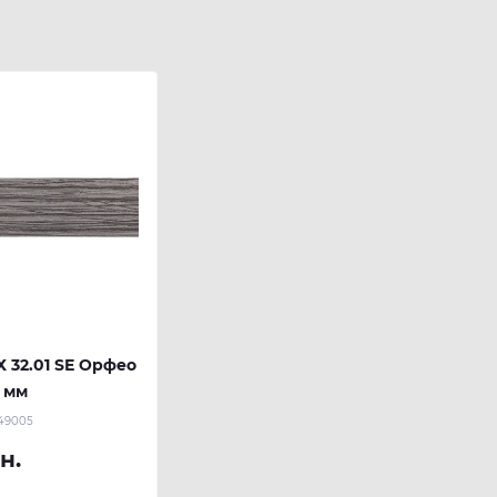
 32.01 SЕ Орфео
 мм
49005
н.