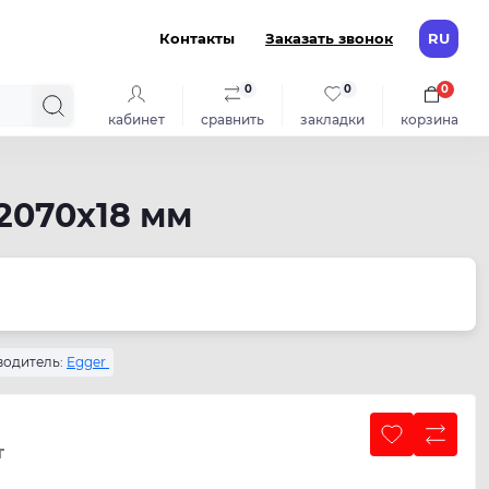
Контакты
Заказать звонок
RU
0
0
0
кабинет
сравнить
закладки
корзина
2070х18 мм
одитель:
Egger
т