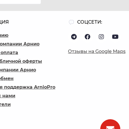
ЦИЯ
СОЦСЕТИ:
нию
компании Арнио
Отзывы на Google Maps
 оплата
убличной оферты
омпании Арнио
обмен
я поддержка ArnioPro
с нами
тели