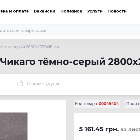
вка и оплата
Вакансии
Полезное
Услуги
Новости
 тёмно-серый 2800х2070х18 мм
н Чикаго тёмно-серый 2800х
Рекомендуем
Код товара:
00049404
Произв
5 161.45 грн.
за лис