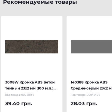
Рекомендуемые товары
3008W Кромка ABS Бетон
140388 Кромка ABS
тёмный 23х2 мм (100 м.п.)
Средне-серый 23х2 м
REHAU
м.п.) REHAU
Код товара:
00048134
Код товара:
00047424
39.40 грн.
28.03 грн.