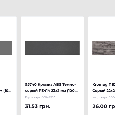
95740 Кромка ABS Темно-
Kromag ПВХ
м (100
серый РЕ414 23х2 мм (100
Серый 22х2
м.п.) REHAU
Код товара:
00047903
Код товара:
000
31.53 грн.
26.00 гр