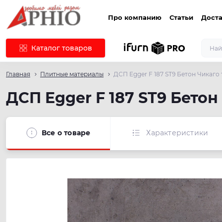
Про компанию
Статьи
Доста
Каталог товаров
Главная
Плитные материалы
ДСП Egger F 187 ST9 Бетон Чикаго
ДСП Egger F 187 ST9 Бето
Все о товаре
Характеристики