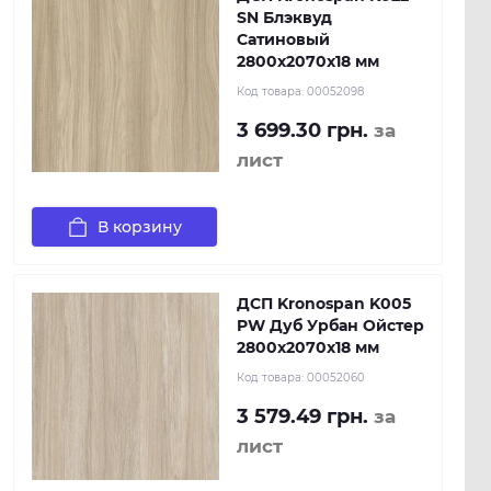
SN Блэквуд
Сатиновый
2800x2070x18 мм
Код товара:
00052098
3 699.30 грн.
за
лист
В корзину
ДСП Kronospan K005
PW Дуб Урбан Ойстер
2800x2070x18 мм
Код товара:
00052060
3 579.49 грн.
за
лист