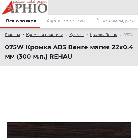
Все о товаре
Характеристики
Рекомендуем
Главная
Кромка и пластики
Кромка
Кромка Rehau
075W К
075W Кромка ABS Венге магия 22х0.4
мм (300 м.п.) REHAU